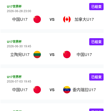
U17世界杯
已结束
2026-06-28 23:00
中国U17
加拿大U17
VS
U17世界杯
已结束
2026-06-30 19:45
立陶宛U17
中国U17
VS
U17世界杯
已结束
2026-07-03 19:45
中国U17
委内瑞拉U17
VS