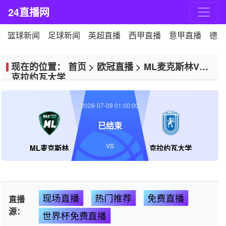
24直播网
篮球新闻
足球新闻
英超直播
西甲直播
意甲直播
德甲
现在的位置：
首页
>
欧冠直播
>
ML麦克斯林VS
克拉约瓦大学
2026-07-09 01:00:00
已结束
VS
ML麦克斯林
克拉约瓦大学
现场直播
热门推荐
免费直播
直播
源：
世界杯免费直播