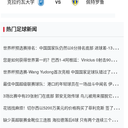
克拉约瓦大学
佩特罗鲁
VS
热门足球新闻
世界杯预选赛排名：中国国家队仍然以6分排名底部 进球差-13令人
震惊
您是如何获得世界第一的？巴西1-4阿根廷：Vinicius 0射击90分钟
内
世界杯预选赛-Wang Yudong首次亮相 中国国家足球队错过了世界
杯0-2
最佳中国超级联赛球队：港口的年轻球员在一场战斗中闻名 伊万放
弃了泰桑（Taishan）
3场比赛中有23张射门在底部 郭安无效传球 鸟儿被用来摆脱它
Setien痴迷于三名后卫
花钱找麻烦！切尔西以5200万美元的价格购买了菲利克斯 签了7年
并在半年内租了夏窗口
缺少英超联赛金靴位三连胜 海拉德落后6球 只有两个连续三个连续
三靴