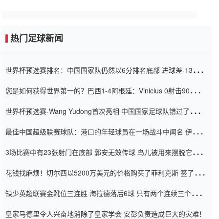
热门足球新闻
世界杯预选赛排名：中国国家队仍然以6分排名底部 进球差-13令人
震惊
您是如何获得世界第一的？巴西1-4阿根廷：Vinicius 0射击90分钟
内
世界杯预选赛-Wang Yudong首次亮相 中国国家足球队错过了世界
杯0-2
最佳中国超级联赛球队：港口的年轻球员在一场战斗中闻名 伊万放
弃了泰桑（Taishan）
3场比赛中有23张射门在底部 郭安无效传球 鸟儿被用来摆脱它
Setien痴迷于三名后卫
花钱找麻烦！切尔西以5200万美元的价格购买了菲利克斯 签了7年
并在半年内租了夏窗口
缺少英超联赛金靴位三连胜 海拉德落后6球 只有两个连续三个连续
三靴
皇家马德里令人兴奋地消除了皇家学会 安彭负责造成巨大的灾难！