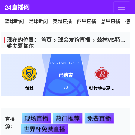
24直播网
篮球新闻
足球新闻
英超直播
西甲直播
意甲直播
德甲
现在的位置：
首页
>
球会友谊直播
>
兹林VS特拉
维夫夏普尔
2026-07-08 17:00:00
已结束
VS
兹林
特拉维夫夏普尔
现场直播
热门推荐
免费直播
直播
源：
世界杯免费直播