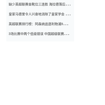
缺少英超联赛金靴位三连胜 海拉德落后6球
窗口
只有两个连续三个连续三靴
皇家马德里令人兴奋地消除了皇家学会 安
彭负责造成巨大的灾难！
英超联赛排行榜：阿森纳追逐利物浦9分 曼
联连续三件坏事
3场比赛中两个低级错误 中国超级联赛的前
守门员很老 是时候让位了 最好的继任者出
现