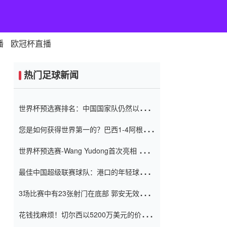
播
欧冠杯直播
热门足球新闻
世界杯预选赛排名：中国国家队仍然以6分
排名底部 进球差-13令人震惊
您是如何获得世界第一的？巴西1-4阿根
廷：Vinicius 0射击90分钟内
世界杯预选赛-Wang Yudong首次亮相 中国
国家足球队错过了世界杯0-2
最佳中国超级联赛球队：港口的年轻球员在
一场战斗中闻名 伊万放弃了泰桑
3场比赛中有23张射门在底部 郭安无效传球
（Taishan）
鸟儿被用来摆脱它 Setien痴迷于三名后卫
花钱找麻烦！切尔西以5200万美元的价格
购买了菲利克斯 签了7年 并在半年内租了夏