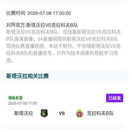
比赛时间: 2026-07-08 17:00:00
对阵双方:
斯塔沃拉VS克拉科夫B队
斯塔沃拉VS克拉科夫B队：在线看斯塔沃拉VS克拉科夫
B队高清直播，24直播网提供斯塔沃拉VS克拉科夫B队
现场比赛直播视频，本站不制作、不存储斯塔沃拉VS克
拉科夫B队的直播信号，只作为技术探索的导航学习用
途。
斯塔沃拉相关比赛
球会友谊
已结束
2026-07-08 17:00
斯塔沃拉
克拉科夫B队
VS