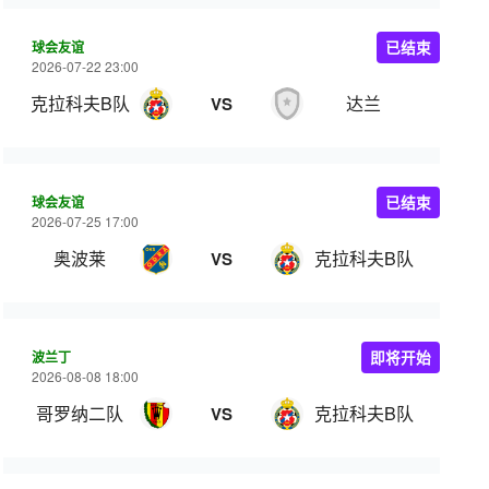
球会友谊
已结束
2026-07-22 23:00
克拉科夫B队
达兰
VS
球会友谊
已结束
2026-07-25 17:00
奥波莱
克拉科夫B队
VS
波兰丁
即将开始
2026-08-08 18:00
哥罗纳二队
克拉科夫B队
VS