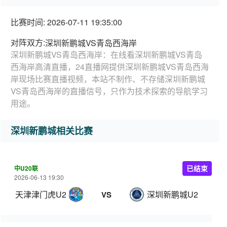
比赛时间: 2026-07-11 19:35:00
对阵双方:
深圳新鹏城VS青岛西海岸
深圳新鹏城VS青岛西海岸：在线看深圳新鹏城VS青岛
西海岸高清直播，24直播网提供深圳新鹏城VS青岛西海
岸现场比赛直播视频，本站不制作、不存储深圳新鹏城
VS青岛西海岸的直播信号，只作为技术探索的导航学习
用途。
深圳新鹏城相关比赛
中U20联
已结束
2026-06-13 19:30
天津津门虎U20
深圳新鹏城U20
VS