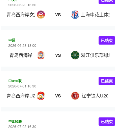
2026-06-20 16:30
青岛西海岸女足
上海申花上体女足
VS
中超
已结束
2026-06-28 18:00
青岛西海岸
浙江俱乐部绿城
VS
中U20联
已结束
2026-07-01 16:30
青岛西海岸U20
辽宁铁人U20
VS
中U20联
已结束
2026-07-03 16:30