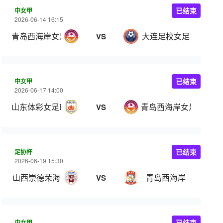
中女甲
已结束
2026-06-14 16:15
青岛西海岸女足
大连足校女足
VS
中女甲
已结束
2026-06-17 14:00
山东体彩女足B队
青岛西海岸女足
VS
足协杯
已结束
2026-06-19 15:30
山西崇德荣海
青岛西海岸
VS
中女甲
已结束