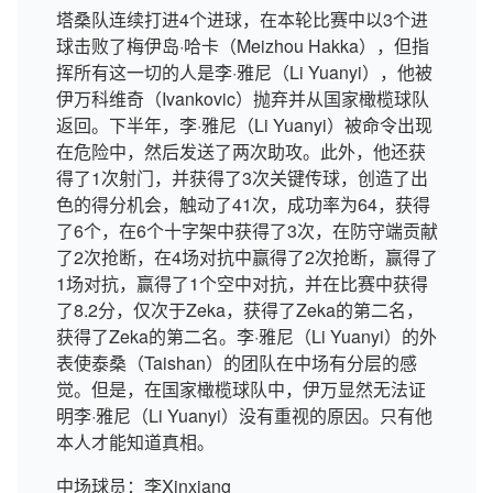
塔桑队连续打进4个进球，在本轮比赛中以3个进
球击败了梅伊岛·哈卡（Meizhou Hakka），但指
挥所有这一切的人是李·雅尼（Li Yuanyi），他被
伊万科维奇（Ivankovic）抛弃并从国家橄榄球队
返回。下半年，李·雅尼（Li Yuanyi）被命令出现
在危险中，然后发送了两次助攻。此外，他还获
得了1次射门，并获得了3次关键传球，创造了出
色的得分机会，触动了41次，成功率为64，获得
了6个，在6个十字架中获得了3次，在防守端贡献
了2次抢断，在4场对抗中赢得了2次抢断，赢得了
1场对抗，赢得了1个空中对抗，并在比赛中获得
了8.2分，仅次于Zeka，获得了Zeka的第二名，
获得了Zeka的第二名。李·雅尼（Li Yuanyi）的外
表使泰桑（Taishan）的团队在中场有分层的感
觉。但是，在国家橄榄球队中，伊万显然无法证
明李·雅尼（Li Yuanyi）没有重视的原因。只有他
本人才能知道真相。
中场球员：李Xinxiang