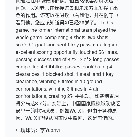
问题是在中场安排部队，但显然很容易解决这个
问题。吴XI老兵在连接过去和未来方面发挥了出
色的作用。您可以在进攻中看到他，并在防守中
看到他。您应该知道吴XI已经36岁了。 In this
game, the former international team played the
whole game, completing 4 shots, two shots,
scored 1 goal, and sent 1 key pass, creating an
excellent scoring opportunity, touched 56 times,
passing success rate of 82%, 3 of 3 long passes,
completing 4 dribbling passes, contributing 4
clearances, 1 blocked shot, 1 steal, and 1 key
clearance, winning 6 times in 10 ground
confrontations, winning 3 times in 4 air
confrontations, creating 2对手犯规，比赛结束后
得分高达8.7分。实际上，中国国家橄榄球队缺乏
最单一的中场球员，例如Wu XI，但由于各种原
因，Wu XI已经从国家队中撤回，这是可惜的。
中场球员：李Yuanyi