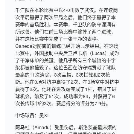
千江队在本轮比赛中以4-0击败了武汉。在连续两
次平局赢得了两次平局之后，他们终于赢得了本
赛季的首场胜利。本赛季，千卫队的防守漏洞有
所改善。他们在前三场比赛中输掉了两个进球，
并在这场比赛中完成了一张干净的表格。
Caneda对防御的训练已经开始显示结果。在这场
比赛中，外国援助中央后卫卢卡斯（Lucas）成为
了干净床单的关键。他几乎所有三个城镇的十字
架都被他摧毁了。这位巴西在防守端贡献了球队
最高的11次清除，3次盖帽，3次拦截和2次抢
断。他在3场对抗中赢得了2次，在3场空中对抗中
赢得了2次。他还在进攻端完成了1杆，错过了进
球机会，触及了51次，成功率为84，并获得了6
次长传球中的3次。赛后得分的评分为7.9分。
中场球员：吴XI
阿马杜（Amadu）受重伤后，斯洛茨基最麻烦的