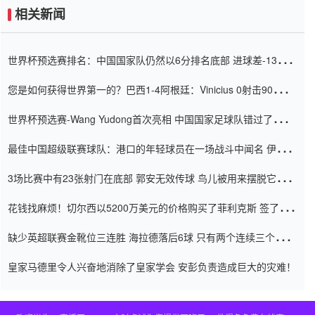
相关新闻
世界杯预选赛排名：中国国家队仍然以6分排名底部 进球差-13令人
震惊
您是如何获得世界第一的？巴西1-4阿根廷：Vinicius 0射击90分钟
内
世界杯预选赛-Wang Yudong首次亮相 中国国家足球队错过了世界
杯0-2
最佳中国超级联赛球队：港口的年轻球员在一场战斗中闻名 伊万放
弃了泰桑（Taishan）
3场比赛中有23张射门在底部 郭安无效传球 鸟儿被用来摆脱它
Setien痴迷于三名后卫
花钱找麻烦！切尔西以5200万美元的价格购买了菲利克斯 签了7年
并在半年内租了夏窗口
缺少英超联赛金靴位三连胜 海拉德落后6球 只有两个连续三个连续
三靴
皇家马德里令人兴奋地消除了皇家学会 安彭负责造成巨大的灾难！