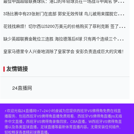
最佳中国超级联赛球队：港口的年轻球员在一场战斗中闻名 伊万放
弃了泰桑（Taishan）
3场比赛中有23张射门在底部 郭安无效传球 鸟儿被用来摆脱它
Setien痴迷于三名后卫
花钱找麻烦！切尔西以5200万美元的价格购买了菲利克斯 签了7年
并在半年内租了夏窗口
缺少英超联赛金靴位三连胜 海拉德落后6球 只有两个连续三个连续
三靴
皇家马德里令人兴奋地消除了皇家学会 安彭负责造成巨大的灾难！
友情链接
24直播网
⚡️欢迎光临24直播网!⚡️7×24小时虔诚为您提供西班牙VS佛得角免费在线直
播服务、包括西班牙VS佛得角直播免费观看、西班牙VS佛得角直播jrs无插
件中文直播，西班牙VS佛得角录像回放，CBA直播，W西班牙VS佛得角直
播以及各类篮球直播，足球直播等最新体育直播内容。无需安装任何插件,
轻松畅享各类精彩球赛直播。