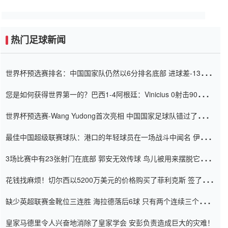
热门足球新闻
世界杯预选赛排名：中国国家队仍然以6分排名底部 进球差-13令人
震惊
您是如何获得世界第一的？巴西1-4阿根廷：Vinicius 0射击90分钟
内
世界杯预选赛-Wang Yudong首次亮相 中国国家足球队错过了世界
杯0-2
最佳中国超级联赛球队：港口的年轻球员在一场战斗中闻名 伊万放
弃了泰桑（Taishan）
3场比赛中有23张射门在底部 郭安无效传球 鸟儿被用来摆脱它
Setien痴迷于三名后卫
花钱找麻烦！切尔西以5200万美元的价格购买了菲利克斯 签了7年
并在半年内租了夏窗口
缺少英超联赛金靴位三连胜 海拉德落后6球 只有两个连续三个连续
三靴
皇家马德里令人兴奋地消除了皇家学会 安彭负责造成巨大的灾难！