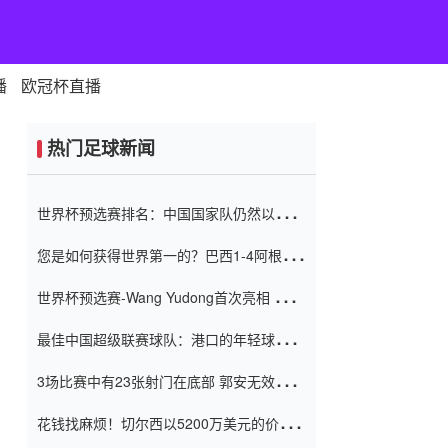
播
欧冠杯直播
热门足球新闻
世界杯预选赛排名：中国国家队仍然以6分
排名底部 进球差-13令人震惊
您是如何获得世界第一的？巴西1-4阿根
廷：Vinicius 0射击90分钟内
世界杯预选赛-Wang Yudong首次亮相 中国
国家足球队错过了世界杯0-2
最佳中国超级联赛球队：港口的年轻球员在
一场战斗中闻名 伊万放弃了泰桑
3场比赛中有23张射门在底部 郭安无效传球
（Taishan）
鸟儿被用来摆脱它 Setien痴迷于三名后卫
花钱找麻烦！切尔西以5200万美元的价格
购买了菲利克斯 签了7年 并在半年内租了夏