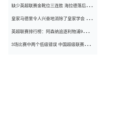
缺少英超联赛金靴位三连胜 海拉德落后6球
窗口
只有两个连续三个连续三靴
皇家马德里令人兴奋地消除了皇家学会 安
彭负责造成巨大的灾难！
英超联赛排行榜：阿森纳追逐利物浦9分 曼
联连续三件坏事
3场比赛中两个低级错误 中国超级联赛的前
守门员很老 是时候让位了 最好的继任者出
现