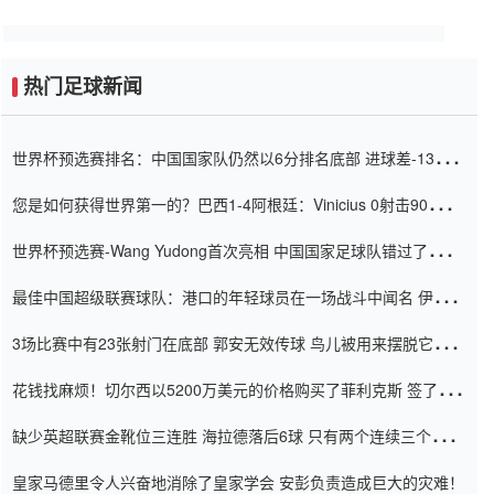
热门足球新闻
世界杯预选赛排名：中国国家队仍然以6分排名底部 进球差-13令人
震惊
您是如何获得世界第一的？巴西1-4阿根廷：Vinicius 0射击90分钟
内
世界杯预选赛-Wang Yudong首次亮相 中国国家足球队错过了世界
杯0-2
最佳中国超级联赛球队：港口的年轻球员在一场战斗中闻名 伊万放
弃了泰桑（Taishan）
3场比赛中有23张射门在底部 郭安无效传球 鸟儿被用来摆脱它
Setien痴迷于三名后卫
花钱找麻烦！切尔西以5200万美元的价格购买了菲利克斯 签了7年
并在半年内租了夏窗口
缺少英超联赛金靴位三连胜 海拉德落后6球 只有两个连续三个连续
三靴
皇家马德里令人兴奋地消除了皇家学会 安彭负责造成巨大的灾难！