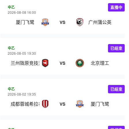
中乙
直播中
2026-08-08 16:00
厦门飞鹭
广州蒲公英
VS
中乙
已结束
2026-08-05 19:30
兰州陇原竞技天佑德
北京理工
VS
中乙
已结束
2026-08-02 19:35
成都蓉城希拉谷
厦门飞鹭
VS