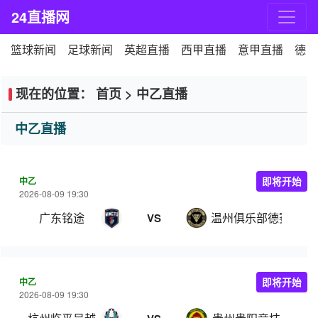
24直播网
篮球新闻
足球新闻
英超直播
西甲直播
意甲直播
德甲
现在的位置：
首页
>
中乙直播
中乙直播
中乙
即将开始
2026-08-09 19:30
广东铭途
温州俱乐部德赛
VS
中乙
即将开始
2026-08-09 19:30