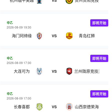
杭州临平吴越
贵州贵阳竞技
VS
中乙
即将开始
2026-08-09 19:30
海门珂缔缘
青岛红狮
VS
中乙
即将开始
2026-08-09 17:30
大连可为
兰州陇原竞技天佑德
VS
中乙
即将开始
2026-08-09 17:00
长春喜都
山西崇德荣海
VS