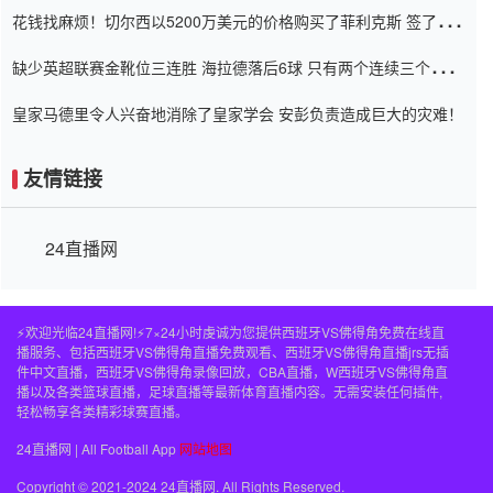
花钱找麻烦！切尔西以5200万美元的价格购买了菲利克斯 签了7年
并在半年内租了夏窗口
缺少英超联赛金靴位三连胜 海拉德落后6球 只有两个连续三个连续
三靴
皇家马德里令人兴奋地消除了皇家学会 安彭负责造成巨大的灾难！
友情链接
24直播网
⚡️欢迎光临24直播网!⚡️7×24小时虔诚为您提供西班牙VS佛得角免费在线直
播服务、包括西班牙VS佛得角直播免费观看、西班牙VS佛得角直播jrs无插
件中文直播，西班牙VS佛得角录像回放，CBA直播，W西班牙VS佛得角直
播以及各类篮球直播，足球直播等最新体育直播内容。无需安装任何插件,
轻松畅享各类精彩球赛直播。
24直播网 | All Football App
网站地图
Copyright © 2021-2024 24直播网. All Rights Reserved.