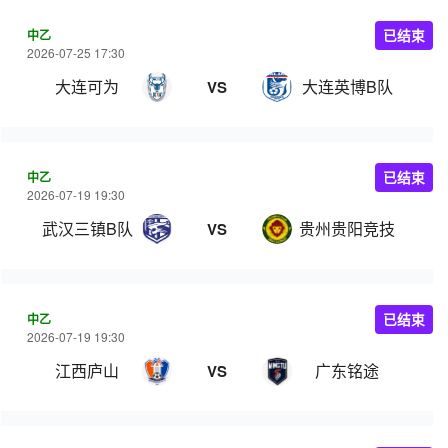
中乙
已结束
2026-07-25 17:30
大连可为
大连英博B队
VS
中乙
已结束
2026-07-19 19:30
武汉三镇B队
贵州贵阳竞技
VS
中乙
已结束
2026-07-19 19:30
江西庐山
广东铭途
VS