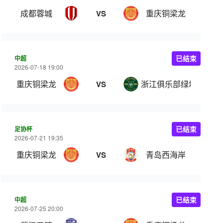
成都蓉城
重庆铜梁龙
VS
中超
已结束
2026-07-18 19:00
重庆铜梁龙
浙江俱乐部绿城
VS
足协杯
已结束
2026-07-21 19:35
重庆铜梁龙
青岛西海岸
VS
中超
已结束
2026-07-25 20:00