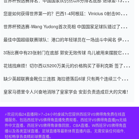
世界杯预选赛排名：中国国家队仍然以6分排名底部 进球差-13令人
震惊
您是如何获得世界第一的？巴西1-4阿根廷：Vinicius 0射击90分钟
内
世界杯预选赛-Wang Yudong首次亮相 中国国家足球队错过了世界
杯0-2
最佳中国超级联赛球队：港口的年轻球员在一场战斗中闻名 伊万放
弃了泰桑（Taishan）
3场比赛中有23张射门在底部 郭安无效传球 鸟儿被用来摆脱它
Setien痴迷于三名后卫
花钱找麻烦！切尔西以5200万美元的价格购买了菲利克斯 签了7年
并在半年内租了夏窗口
缺少英超联赛金靴位三连胜 海拉德落后6球 只有两个连续三个连续
三靴
皇家马德里令人兴奋地消除了皇家学会 安彭负责造成巨大的灾难！
⚡️欢迎光临24直播网!⚡️7×24小时虔诚为您提供西班牙VS佛得角免费在线直
播服务、包括西班牙VS佛得角直播免费观看、西班牙VS佛得角直播jrs无插
件中文直播，西班牙VS佛得角录像回放，CBA直播，W西班牙VS佛得角直
播以及各类篮球直播，足球直播等最新体育直播内容。无需安装任何插件,
轻松畅享各类精彩球赛直播。