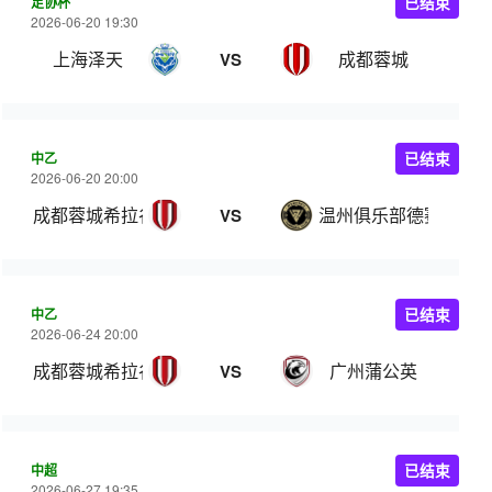
足协杯
已结束
2026-06-20 19:30
上海泽天
成都蓉城
VS
中乙
已结束
2026-06-20 20:00
成都蓉城希拉谷
温州俱乐部德赛
VS
中乙
已结束
2026-06-24 20:00
成都蓉城希拉谷
广州蒲公英
VS
中超
已结束
2026-06-27 19:35