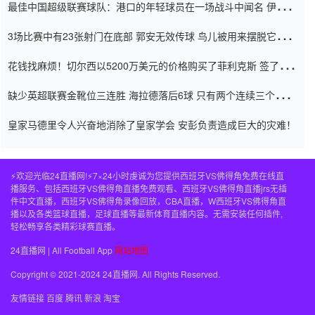
最佳中国超级联赛球队：港口的年轻球员在一场战斗中闻名 伊万放
弃了泰桑（Taishan）
3场比赛中有23张射门在底部 郭安无效传球 鸟儿被用来摆脱它
Setien痴迷于三名后卫
花钱找麻烦！切尔西以5200万美元的价格购买了菲利克斯 签了7年
并在半年内租了夏窗口
缺少英超联赛金靴位三连胜 海拉德落后6球 只有两个连续三个连续
三靴
皇家马德里令人兴奋地消除了皇家学会 安彭负责造成巨大的灾难！
⚡️欢迎光临24直播网!⚡️7×24小时虔诚为您提供西班牙VS佛得角免费在线直
播服务、包括西班牙VS佛得角直播免费观看、西班牙VS佛得角直播jrs无插
件中文直播，西班牙VS佛得角录像回放，CBA直播，W西班牙VS佛得角直
播以及各类篮球直播，足球直播等最新体育直播内容。无需安装任何插件,
轻松畅享各类精彩球赛直播。
24直播网 | All Football App
网站地图
Copyright © 2021-2024 24直播网. All Rights Reserved.
友情链接
百度
腾讯
新浪
淘宝