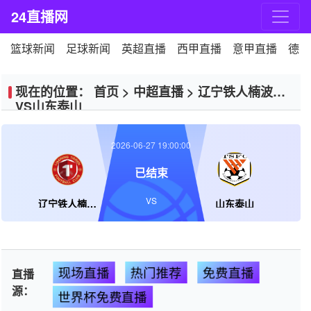
24直播网
篮球新闻
足球新闻
英超直播
西甲直播
意甲直播
德甲
现在的位置：
首页
>
中超直播
>
辽宁铁人楠波湾
VS山东泰山
2026-06-27 19:00:00
已结束
VS
辽宁铁人楠波湾
山东泰山
现场直播
热门推荐
免费直播
直播
源：
世界杯免费直播