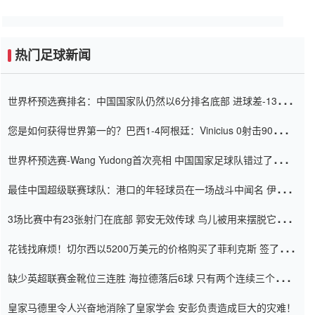
热门足球新闻
世界杯预选赛排名：中国国家队仍然以6分排名底部 进球差-13令人
震惊
您是如何获得世界第一的？巴西1-4阿根廷：Vinicius 0射击90分钟
内
世界杯预选赛-Wang Yudong首次亮相 中国国家足球队错过了世界
杯0-2
最佳中国超级联赛球队：港口的年轻球员在一场战斗中闻名 伊万放
弃了泰桑（Taishan）
3场比赛中有23张射门在底部 郭安无效传球 鸟儿被用来摆脱它
Setien痴迷于三名后卫
花钱找麻烦！切尔西以5200万美元的价格购买了菲利克斯 签了7年
并在半年内租了夏窗口
缺少英超联赛金靴位三连胜 海拉德落后6球 只有两个连续三个连续
三靴
皇家马德里令人兴奋地消除了皇家学会 安彭负责造成巨大的灾难！