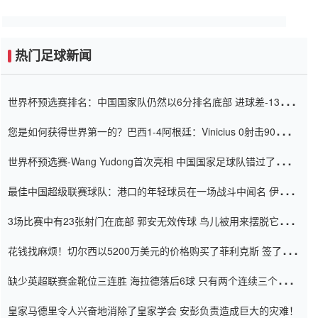
热门足球新闻
世界杯预选赛排名：中国国家队仍然以6分排名底部 进球差-13令人
震惊
您是如何获得世界第一的？巴西1-4阿根廷：Vinicius 0射击90分钟
内
世界杯预选赛-Wang Yudong首次亮相 中国国家足球队错过了世界
杯0-2
最佳中国超级联赛球队：港口的年轻球员在一场战斗中闻名 伊万放
弃了泰桑（Taishan）
3场比赛中有23张射门在底部 郭安无效传球 鸟儿被用来摆脱它
Setien痴迷于三名后卫
花钱找麻烦！切尔西以5200万美元的价格购买了菲利克斯 签了7年
并在半年内租了夏窗口
缺少英超联赛金靴位三连胜 海拉德落后6球 只有两个连续三个连续
三靴
皇家马德里令人兴奋地消除了皇家学会 安彭负责造成巨大的灾难！